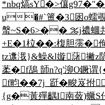
*nbq熇sY�>儴 g97�"�
u�#`簠�3囦o蠕
螌~S�6>�� ％j禯
+E�1柆��:椱胆霶�
tz邍涐}&鱢&l嫙藷撇z阬
葇�f鴰 韴n?q'泖O鐝谓{
f畇��7j_跹�畯岌拊
{g�黃殫齵I南蔹)蟩S伥