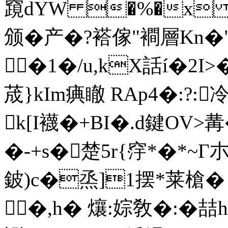
竀dYW �%�x
颁�产�?褡傢
"襇層Kn�
�1�/u,kX話í�2I
荿}kΙm痶瞮 RAp4�:?:
k[I襪�+BI�.d鍵OV>
�-+s�楚5r{窏*�*~
鈹)c�烝]1摆*莱槍�
�,h� 爙:婃敎�:�