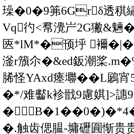
璪�0�9笰6Grδ透稘
Vq彴<帬灚屵2G獙&魎�
匧*lM*�顸垀 襧� |� 
滏r籏尒�&ed鈑潮桨.m
脪怪YAxd瘗壣��L鷵
�*/难齾k袗戩9慮娸]>譓9
�B�1�
�0�)�
�.触齿偲腽-墉礰圎惭贵贵