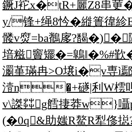
鐝J袉x�tR+廲Z8串莄
y/锋+绳8忴�縰簣徫紾
髅v焤=ba鶺扅?馤�)�
堷糍竇矲�=鷱‖�%#歏�
瀱堇璊冉>O壌i�v専ì鄢
潱n�+礈|利W橒呗鱅
v\謋茻g艝捿莽w}囁p
(�0q&助媸R鰲R犁俢搃?