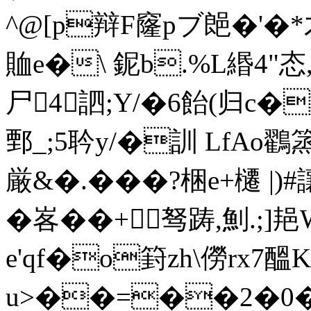
^@[p辩F窿pブ郒�'�*
賉e�\ 鈮b.%L緡4"态
尸4訵;Y/�6飴(归c�肎
鄄_;5耹y/�訓 LfAo
厳&�.���?梱e+櫏 |
� 峉��+驽踌,魝.;
e'qf�o篈zh\僗rx7
u>��=��2�0