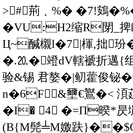
>#荊﹑%� �7!鴳�
�VU:H2缩R閕_捭眠
Ц~醎櫬l�7|楎,拙玢
�.⒛�竳dV轄褫折邁{组
验&锡 君嫯�|鱽藿俊铋�t
n�6F&壐€鸑�< 湏莚
�I� 4 �=П暌
(B{M髡╧M嬓趺}��$Q