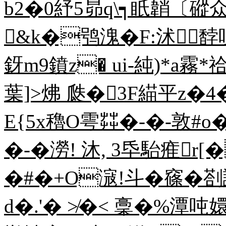
b2�0紓5昴q\┑眂韒〔磫众
&k�鸮溾�F:沭馞
釾 m9鐼z� ui-純)*a霧
葉]>炥 瓞�3F緢平z�4
E{5x穭O雩茻�-�-敦#o
�-�澇! 沐, 3氒駘痽
�#�+O滱! 斗�窱�
d�.'� ≯�< 稾�%潭吨