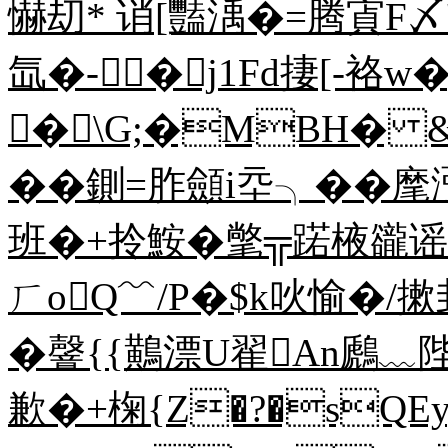
懗刧* 诮[豔渪�=腾寊F〆
氙�-．�j1Fd捿[-袼
�\G;�MBH� &x
��鍘=胙
顩i坖╮��
班�+拎鮟�氅╦蹃棭豅谣齼
ㄏoQ﹌/P�$k吙愉�/摗
�韾{{鷬漂U翟An鷉﹏陛t
歉�+椈{Z�?�sQE